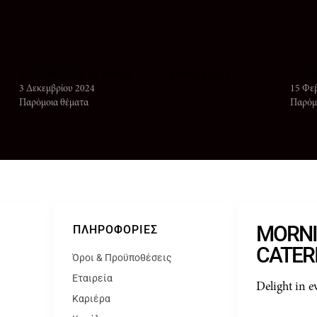
ΚΑΣΕΡΟΠΙΤΑ με κασέρι Π.Ο.Π. μισοφέγγαρη
ΚΑΣΕΡ
3 Δεκεμβρίου 2024
15 Φε
Παρόμοια θέματα
Παρόμ
MORN
S
ΠΛΗΡΟΦΟΡΊΕΣ
CATER
Όροι & Προϋποθέσεις
Εταιρεία
Delight in e
Καριέρα