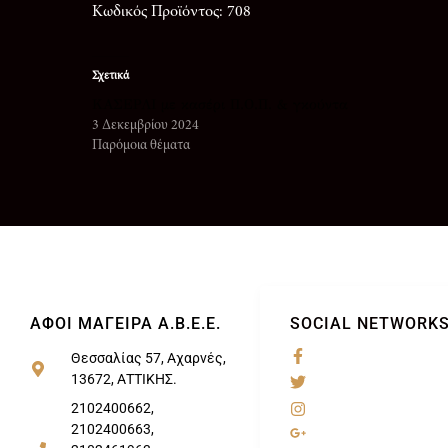
Κωδικός Προϊόντος: 708
Σχετικά
ΚΑΣΕΡΛΙ με κασέρι Π.Ο.Π. & γκούντα
3 Δεκεμβρίου 2024
Παρόμοια θέματα
ΑΦΟΙ ΜΑΓΕΙΡΑ Α.Β.Ε.Ε.
SOCIAL NETWORK
Θεσσαλίας 57, Αχαρνές,
13672, ΑΤΤΙΚΗΣ.
@
2102400662,
2102400663,