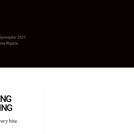
ΟΠΙΤΑ με κασέρι Π.Ο.Π. δίχτυ
βρουαρίου 2025
οια θέματα
ING
ING
very bite.