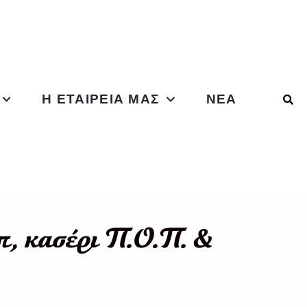
Η ΕΤΑΙΡΕΊΑ ΜΑΣ
ΝΈΑ
 κασέρι Π.Ο.Π. &