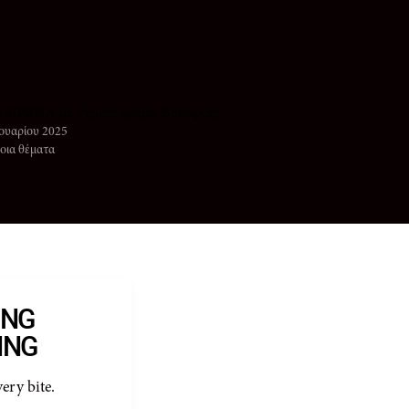
-ΚΡΕΜΑ με γέμιση κρέμα Βαυαρίας
ουαρίου 2025
οια θέματα
ING
ING
very bite.