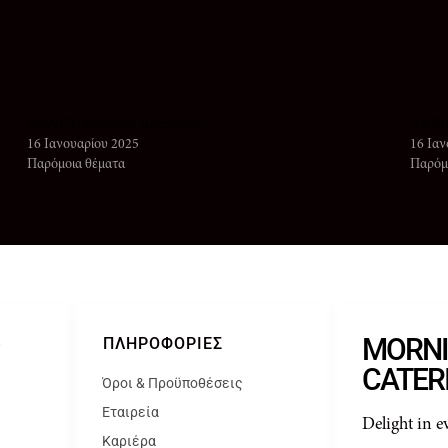
DONUT μπουκιά μπισκότο
ΑΧΝΗ
16 Ιανουαρίου 2025
16 Ιαν
Παρόμοια θέματα
Παρόμ
MORN
S
ΠΛΗΡΟΦΟΡΊΕΣ
CATER
Όροι & Προϋποθέσεις
Εταιρεία
Delight in e
Καριέρα